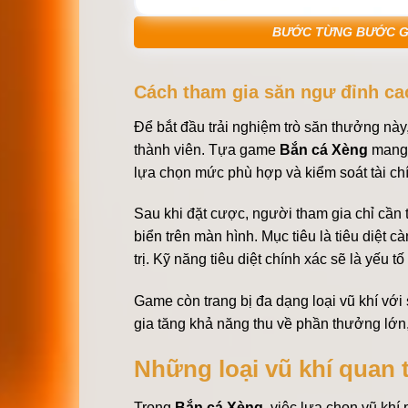
BƯỚC TỪNG BƯỚC GI
Cách tham gia săn ngư đỉnh cao
Để bắt đầu trải nghiệm trò săn thưởng nà
thành viên. Tựa game
Bắn cá Xèng
mang 
lựa chọn mức phù hợp và kiểm soát tài ch
Sau khi đặt cược, người tham gia chỉ cần 
biển trên màn hình. Mục tiêu là tiêu diệt c
trị. Kỹ năng tiêu diệt chính xác sẽ là yếu 
Game còn trang bị đa dạng loại vũ khí v
gia tăng khả năng thu về phần thưởng lớn,
Những loại vũ khí quan 
Trong
Bắn cá Xèng
, việc lựa chọn vũ khí