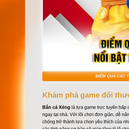
ĐIỂM QUA CÁC 
Khám phá game đổi thưở
Bắn cá Xèng
là tựa game trực tuyến hấp 
ngay tại nhà. Với lối chơi đơn giản, dễ nắm 
chóng trở thành lựa chọn yêu thích của nh
các tính năng cơ bản sẽ giúp tăng tỷ lệ chi