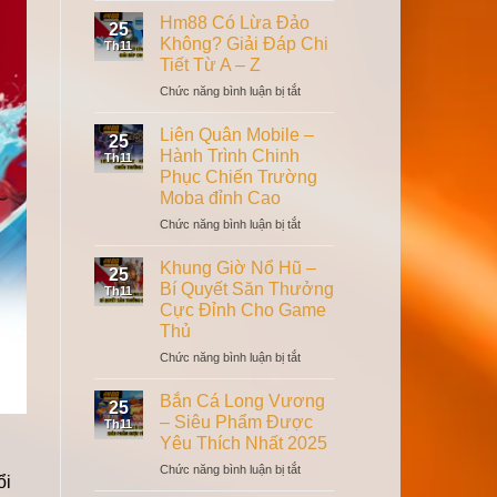
1.1.1.1
Hm88 Có Lừa Đảo
25
HM88
Không? Giải Đáp Chi
Th11
–
Tiết Từ A – Z
Ứng
ở
Chức năng bình luận bị tắt
Dụng
Hm88
Quốc
Có
Dân
Liên Quân Mobile –
25
Lừa
Năm
Hành Trình Chinh
Th11
Đảo
2025
Phục Chiến Trường
Không?
Moba đỉnh Cao
Giải
Đáp
ở
Chức năng bình luận bị tắt
Chi
Liên
Tiết
Quân
Khung Giờ Nổ Hũ –
25
Từ
Mobile
Bí Quyết Săn Thưởng
Th11
A
–
Cực Đỉnh Cho Game
–
Hành
Thủ
Z
Trình
Chinh
ở
Chức năng bình luận bị tắt
Phục
Khung
Chiến
Giờ
Bắn Cá Long Vương
25
Trường
Nổ
– Siêu Phẩm Được
Th11
Moba
Hũ
Yêu Thích Nhất 2025
đỉnh
–
Cao
ở
Chức năng bình luận bị tắt
Bí
ổi
Bắn
Quyết