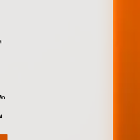
nh
iên
i