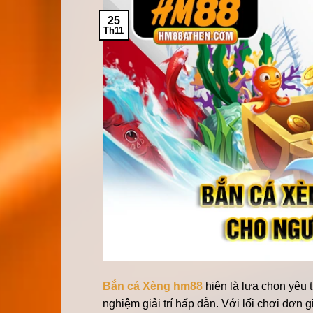
25
Th11
Bắn cá Xèng hm88
hiện là lựa chọn yêu 
nghiệm giải trí hấp dẫn. Với lối chơi đơn 