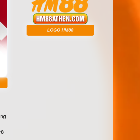
Cần
Thiết
Cho
Cộng
Đồng
LOGO HM88
ộng
rõ