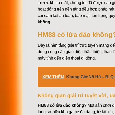
Trước khi ra mắt, chúng tôi đã được cấp gi
hoạt động trên nền tảng đều hợp pháp hết
cái cam kết an toàn, bảo mật, tôn trọng qu
không
.
HM88
có lừa đảo không
Đây là nền tảng giải trí trực tuyến mang đ
dụng cung cấp giao diện thân thiện, thao 
máy tính đến điện thoại di động.
XEM THÊM
Khung Giờ Nổ Hũ – Bí 
Không gian giải trí tuyệt vời, đ
HM88 có lừa đảo không
? Một sân chơi 
tảng sở hữu kho game đa dạng, từ tài xỉu, 