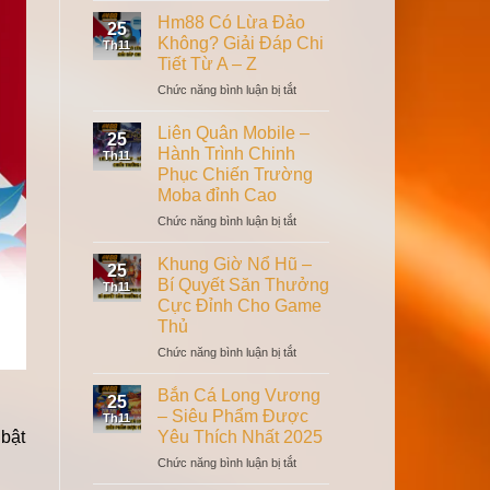
1.1.1.1
Hm88 Có Lừa Đảo
25
HM88
Không? Giải Đáp Chi
Th11
–
Tiết Từ A – Z
Ứng
ở
Chức năng bình luận bị tắt
Dụng
Hm88
Quốc
Có
Dân
Liên Quân Mobile –
25
Lừa
Năm
Hành Trình Chinh
Th11
Đảo
2025
Phục Chiến Trường
Không?
Moba đỉnh Cao
Giải
Đáp
ở
Chức năng bình luận bị tắt
Chi
Liên
Tiết
Quân
Khung Giờ Nổ Hũ –
25
Từ
Mobile
Bí Quyết Săn Thưởng
Th11
A
–
Cực Đỉnh Cho Game
–
Hành
Thủ
Z
Trình
Chinh
ở
Chức năng bình luận bị tắt
Phục
Khung
Chiến
Giờ
Bắn Cá Long Vương
25
Trường
Nổ
– Siêu Phẩm Được
Th11
Moba
Hũ
Yêu Thích Nhất 2025
 bật
đỉnh
–
Cao
ở
Chức năng bình luận bị tắt
Bí
Bắn
Quyết