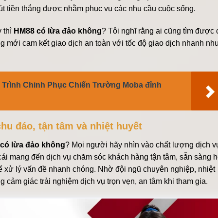
ư rút tiền thắng được nhằm phục vụ các nhu cầu cuộc sống.
 thì
HM88 có lừa đảo không
? Tôi nghĩ rằng ai cũng tìm được
ống mới cam kết giao dịch an toàn với tốc độ giao dịch nhanh nh
h Trình Chinh Phục Chiến Trường Moba đỉnh
hu đáo, tận tâm và nhiệt huyết
có lừa đảo không
? Mọi người hãy nhìn vào chất lượng dịch v
cái mang đến dịch vụ chăm sóc khách hàng tận tâm, sẵn sàng 
để xử lý vấn đề nhanh chóng. Nhờ đội ngũ chuyên nghiệp, nhiệt
 cảm giác trải nghiệm dịch vụ trọn vẹn, an tâm khi tham gia.