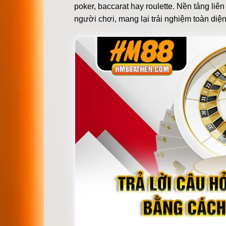
poker, baccarat hay roulette. Nền tảng liê
người chơi, mang lại trải nghiệm toàn diện