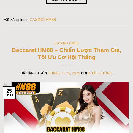
Đã đăng trong
CASINO HM88
CASINO HM88
Baccarat HM88 – Chiến Lược Tham Gia,
Tối Ưu Cơ Hội Thắng
ĐÃ ĐĂNG TRÊN
THÁNG 11 25, 2025
BỞI
KHẮC CƯỜNG
25
Th11