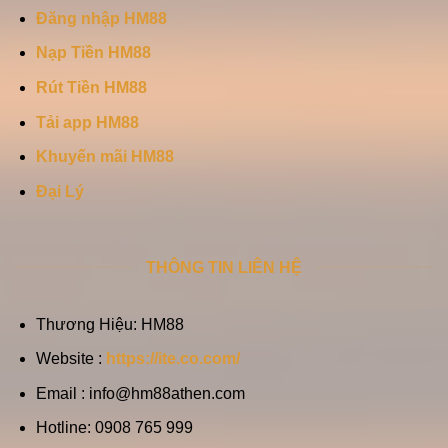
Đăng nhập HM88
Nạp Tiền HM88
Rút Tiền HM88
Tải app HM88
Khuyến mãi HM88
Đại Lý
THÔNG TIN LIÊN HỆ
Thương Hiệu: HM88
Website :
https://ite.co.com/
Email :
info@hm88athen.com
Hotline: 0908 765 999