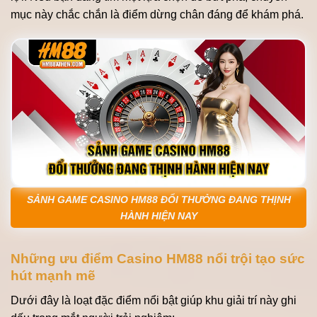
mục này chắc chắn là điểm dừng chân đáng để khám phá.
SẢNH GAME CASINO HM88 ĐỔI THƯỞNG ĐANG THỊNH
HÀNH HIỆN NAY
Những ưu điểm Casino HM88 nổi trội tạo sức
hút mạnh mẽ
Dưới đây là loạt đặc điểm nổi bật giúp khu giải trí này ghi