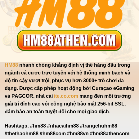
HM88
nhanh chóng khẳng định vị thế hàng đầu trong
ngành cá cược trực tuyến với hệ thống minh bạch và
độ tin cậy vượt trội, phục vụ hơn 3000+ trò chơi đa
dạng. Được cấp phép hoạt động bởi Curaçao eGaming
và PAGCOR, nhà cái
ite.co.com
mang đến môi trường
giải trí đỉnh cao với công nghệ bảo mật 256-bit SSL,
đảm bảo an toàn tuyệt đối cho mọi giao dịch.
Hashtags: #hm88 #nhacaihm88 #trangchuhm88
#thethaohm88 #hm88com #hm88vn #hm88athencom