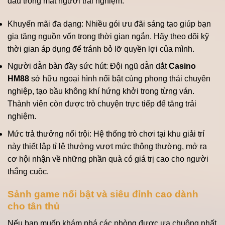
dấu trong mắt người trải nghiệm:
Khuyến mãi đa dạng: Nhiều gói ưu đãi sáng tạo giúp bạn
gia tăng nguồn vốn trong thời gian ngắn. Hãy theo dõi kỹ
thời gian áp dụng để tránh bỏ lỡ quyền lợi của mình.
Người dẫn bàn đầy sức hút: Đội ngũ dẫn dắt
Casino
HM88
sở hữu ngoại hình nổi bật cùng phong thái chuyên
nghiệp, tạo bầu không khí hứng khởi trong từng ván.
Thành viên còn được trò chuyện trực tiếp để tăng trải
nghiệm.
Mức trả thưởng nổi trội: Hệ thống trò chơi tại khu giải trí
này thiết lập tỉ lệ thưởng vượt mức thông thường, mở ra
cơ hội nhận về những phần quà có giá trị cao cho người
thắng cuộc.
Sảnh game nổi bật và siêu đỉnh cao dành
cho tân thủ
Nếu bạn muốn khám phá các phòng được ưa chuộng nhất