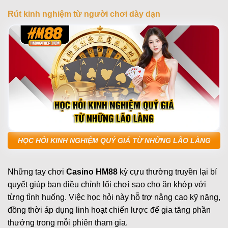
Rút kinh nghiệm từ người chơi dày dạn
HỌC HỎI KINH NGHIỆM QUÝ GIÁ TỪ NHỮNG LÃO LÀNG
Những tay chơi
Casino HM88
kỳ cựu thường truyền lại bí
quyết giúp bạn điều chỉnh lối chơi sao cho ăn khớp với
từng tình huống. Việc học hỏi này hỗ trợ nâng cao kỹ năng,
đồng thời áp dụng linh hoạt chiến lược để gia tăng phần
thưởng trong mỗi phiên tham gia.