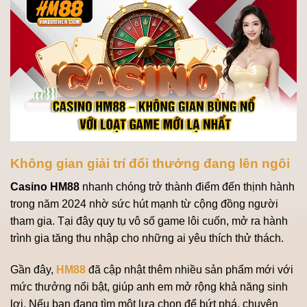
Không gian giải trí đổi thưởng đang lên ngôi
Casino HM88
nhanh chóng trở thành điểm đến thịnh hành
trong năm 2024 nhờ sức hút mạnh từ cộng đồng người
tham gia. Tại đây quy tụ vô số game lôi cuốn, mở ra hành
trình gia tăng thu nhập cho những ai yêu thích thử thách.
Gần đây,
HM88
đã cập nhật thêm nhiều sản phẩm mới với
mức thưởng nổi bật, giúp anh em mở rộng khả năng sinh
lợi. Nếu bạn đang tìm một lựa chọn để bứt phá, chuyên