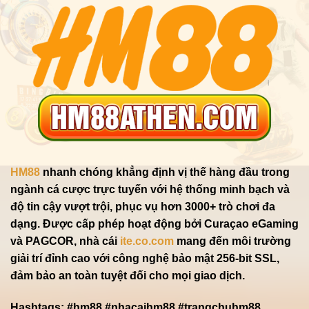
HM88
nhanh chóng khẳng định vị thế hàng đầu trong
ngành cá cược trực tuyến với hệ thống minh bạch và
độ tin cậy vượt trội, phục vụ hơn 3000+ trò chơi đa
dạng. Được cấp phép hoạt động bởi Curaçao eGaming
và PAGCOR, nhà cái
ite.co.com
mang đến môi trường
giải trí đỉnh cao với công nghệ bảo mật 256-bit SSL,
đảm bảo an toàn tuyệt đối cho mọi giao dịch.
Hashtags: #hm88 #nhacaihm88 #trangchuhm88