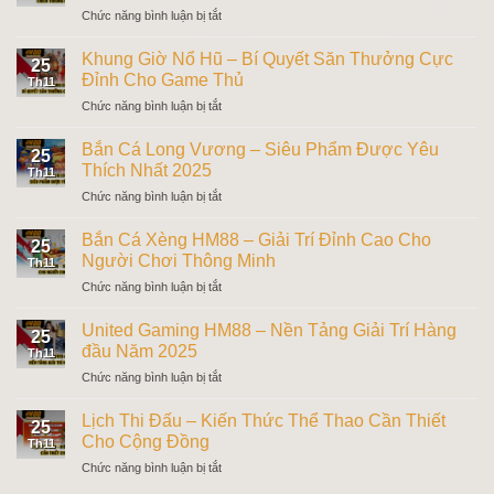
Năm
ở
Chức năng bình luận bị tắt
Không?
2025
Liên
Giải
Quân
Đáp
Khung Giờ Nổ Hũ – Bí Quyết Săn Thưởng Cực
25
Mobile
Chi
Đỉnh Cho Game Thủ
Th11
–
Tiết
ở
Chức năng bình luận bị tắt
Hành
Từ
Khung
Trình
A
Giờ
Chinh
Bắn Cá Long Vương – Siêu Phẩm Được Yêu
–
25
Nổ
Phục
Thích Nhất 2025
Z
Th11
Hũ
Chiến
ở
Chức năng bình luận bị tắt
–
Trường
Bắn
Bí
Moba
Cá
Quyết
Bắn Cá Xèng HM88 – Giải Trí Đỉnh Cao Cho
đỉnh
25
Long
Săn
Người Chơi Thông Minh
Cao
Th11
Vương
Thưởng
ở
Chức năng bình luận bị tắt
–
Cực
Bắn
Siêu
Đỉnh
Cá
Phẩm
United Gaming HM88 – Nền Tảng Giải Trí Hàng
Cho
25
Xèng
Được
đầu Năm 2025
Game
Th11
HM88
Yêu
Thủ
ở
Chức năng bình luận bị tắt
–
Thích
United
Giải
Nhất
Gaming
Trí
Lịch Thi Đấu – Kiến Thức Thể Thao Cần Thiết
2025
25
HM88
Đỉnh
Cho Cộng Đồng
Th11
–
Cao
ở
Chức năng bình luận bị tắt
Nền
Cho
Lịch
Tảng
Người