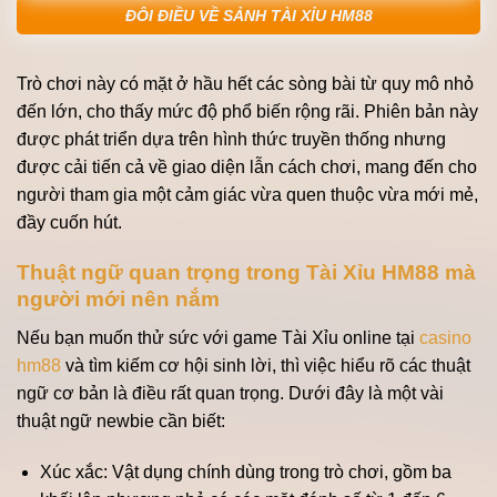
ĐÔI ĐIỀU VỀ SẢNH TÀI XỈU HM88
Trò chơi này có mặt ở hầu hết các sòng bài từ quy mô nhỏ
đến lớn, cho thấy mức độ phổ biến rộng rãi. Phiên bản này
được phát triển dựa trên hình thức truyền thống nhưng
được cải tiến cả về giao diện lẫn cách chơi, mang đến cho
người tham gia một cảm giác vừa quen thuộc vừa mới mẻ,
đầy cuốn hút.
Thuật ngữ quan trọng trong Tài Xỉu HM88 mà
người mới nên nắm
Nếu bạn muốn thử sức với game Tài Xỉu online tại
casino
hm88
và tìm kiếm cơ hội sinh lời, thì việc hiểu rõ các thuật
ngữ cơ bản là điều rất quan trọng. Dưới đây là một vài
thuật ngữ newbie cần biết:
Xúc xắc: Vật dụng chính dùng trong trò chơi, gồm ba