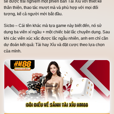
sẽ được trải nghiệm một phiên bản Tài Xỉu với thiết kế
thân thiện, thao tác mượt mà và phù hợp với mọi đối
tượng, kể cả người mới bắt đầu.
Sicbo – Cái tên khác mà tựa game này biết đến, nó sử
dụng ba viên xí ngầu + một chiếc bát lắc chuyên dụng. Sau
khi các viên xúc xắc được lắc ngẫu nhiên, anh em chỉ cần
dự đoán kết quả: Tài hay Xỉu và đặt cược theo lựa chọn
của mình.