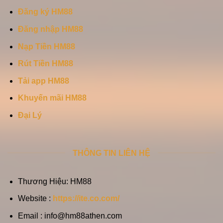
Đăng ký HM88
Đăng nhập HM88
Nạp Tiền HM88
Rút Tiền HM88
Tải app HM88
Khuyến mãi HM88
Đại Lý
THÔNG TIN LIÊN HỆ
Thương Hiệu: HM88
Website :
https://ite.co.com/
Email :
info@hm88athen.com