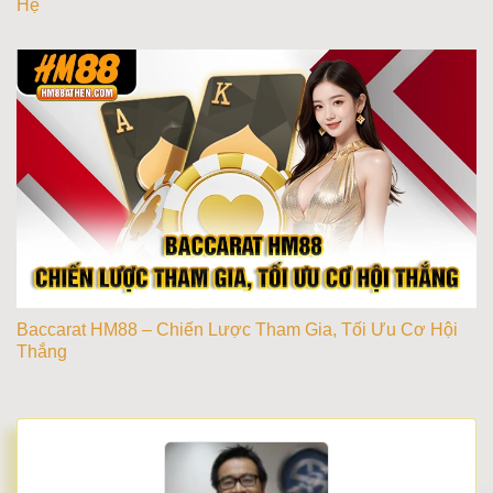
Hệ
Baccarat HM88 – Chiến Lược Tham Gia, Tối Ưu Cơ Hội
Thắng