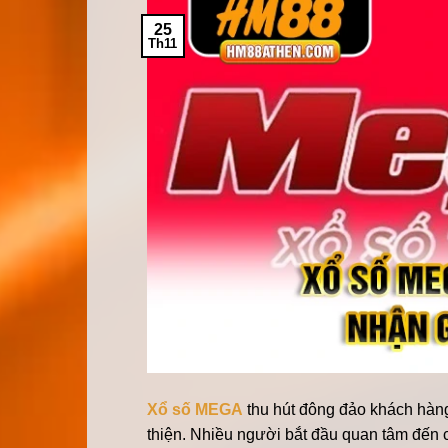
25
Th11
Xổ số MEGA
thu hút đông đảo khách hàng 
thiện. Nhiều người bắt đầu quan tâm đến c