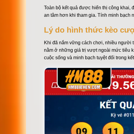
Toàn bộ kết quả được hiển thị công khai, 
an tâm hơn khi tham gia. Tính minh bạch n
Lý do hình thức kèo cư
Khi đã nắm vững cách chơi, nhiều người tự
nằm ở những giá trị vượt ngoài mức tiêu k
cuộc sống và minh bạch tuyệt đối trong kết