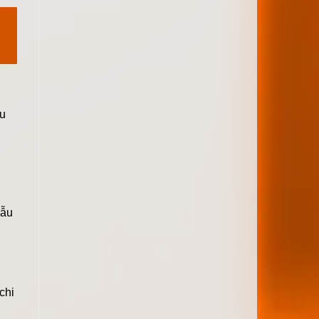
ếu
gẫu
chi