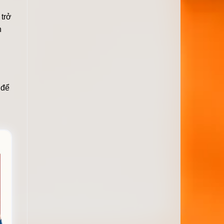
trở
n
 để