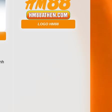
Cần
Thiết
Cho
Cộng
Đồng
LOGO HM88
ịnh