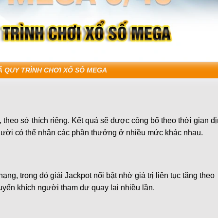
Ã QUY TRÌNH CHƠI XỔ SỐ MEGA
 theo sở thích riêng. Kết quả sẽ được công bố theo thời gian đ
gười có thể nhận các phần thưởng ở nhiều mức khác nhau.
, trong đó giải Jackpot nổi bật nhờ giá trị liên tục tăng theo
huyến khích người tham dự quay lại nhiều lần.