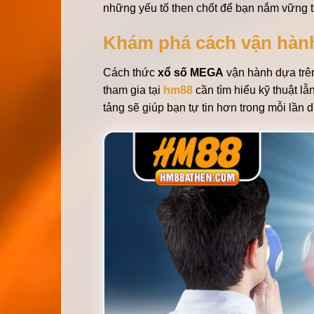
những yếu tố then chốt để bạn nắm vững t
Khám phá cách vận hàn
Cách thức
xổ số MEGA
vận hành dựa trên
tham gia tại
hm88
cần tìm hiểu kỹ thuật lẫ
tảng sẽ giúp bạn tự tin hơn trong mỗi lần 