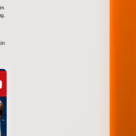
em
ng.
lời