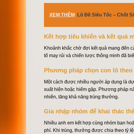
XEM THÊM
Lô Đề Siêu Tốc – Chốt 
Kết hợp tiêu khiển và kết quả 
Khoảnh khắc chờ đợi kết quả mang đến cả
tố may rủi và chiến lược thông minh đã bi
Phương pháp chọn con lô theo n
Một cách được nhiều người áp dụng là dựa
xuất hiện hoặc hiếm gặp. Phương pháp này 
nhiên, tăng khả năng trúng thưởng.
Gia nhập nhóm để khai thác th
Nhiều anh em kết hợp cùng nhóm bạn hoặc
phí. Khi trúng, thưởng được chia theo tỷ l