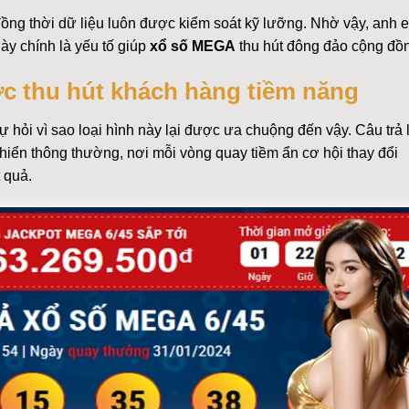
đồng thời dữ liệu luôn được kiểm soát kỹ lưỡng. Nhờ vậy, anh 
ày chính là yếu tố giúp
xổ số MEGA
thu hút đông đảo cộng đồ
ợc thu hút khách hàng tiềm năng
 hỏi vì sao loại hình này lại được ưa chuộng đến vậy. Câu trả 
hiển thông thường, nơi mỗi vòng quay tiềm ẩn cơ hội thay đổi
 quả.